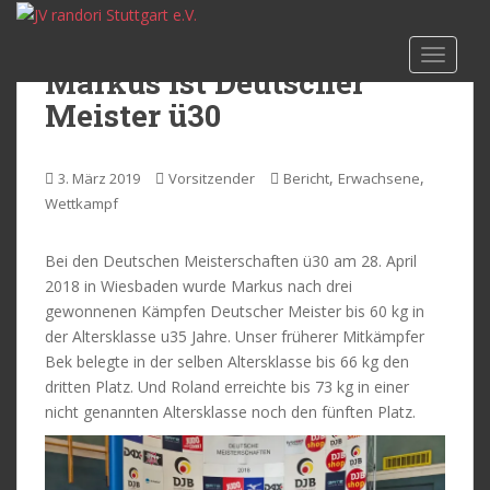
S
k
TOGGLE
i
Markus ist Deutscher
p
Meister ü30
t
o
m
,
,
3. März 2019
Vorsitzender
Bericht
Erwachsene
a
Wettkampf
i
n
Bei den Deutschen Meisterschaften ü30 am 28. April
c
2018 in Wiesbaden wurde Markus nach drei
o
gewonnenen Kämpfen Deutscher Meister bis 60 kg in
n
der Altersklasse u35 Jahre. Unser früherer Mitkämpfer
t
Bek belegte in der selben Altersklasse bis 66 kg den
e
dritten Platz. Und Roland erreichte bis 73 kg in einer
n
nicht genannten Altersklasse noch den fünften Platz.
t