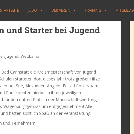
STARTSEITE
JUDO
DER VEREIN
TRAINING
MITGLIED
n und Starter bei Jugend
,
der/Jugend
Wettkampf
 in Bad Cannstatt die Kreismeisterschaft von Jugend
n Schulen starteten dort dieses Jahr trotz großer Hitze
, Niemue, Sue, Alexander, Angelo, Felix, Léon, Noam,
 und Paul konnten hierbei in ihren jeweiligen
nd für den dritten Platz in der Mannschaftswertung
r das Wagenburggymnasium entgegennehmen! Alle
 und hatten sichtlich Spaß an der Veranstaltung.
n und Teilnehmern!