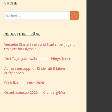
SUCHE
Suchen
nach:
NEUESTE BEITRÄGE
Vierzehn Starterinnen und Starter bei Jugend
trainiert für Olympia
Drei Tage Judo während der Pfingstferien
Aufnahmestopp für Kinder ab 8 Jahren
aufgehoben!
Gürtelfarbenturnier 2026
Osterhasencup 2026 in Kirchberg/Murr