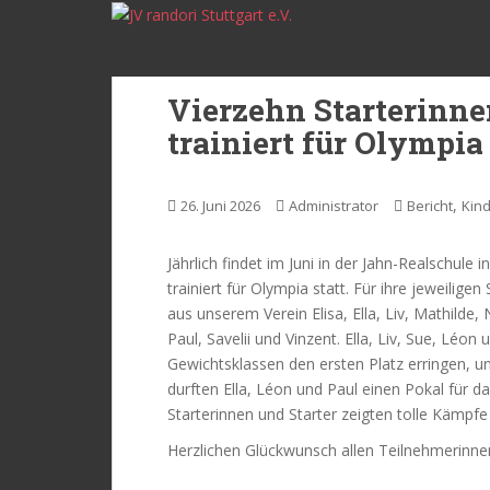
S
k
i
p
Vierzehn Starterinne
t
trainiert für Olympia
o
m
a
,
26. Juni 2026
Administrator
Bericht
Kin
i
n
c
Jährlich findet im Juni in der Jahn-Realschule
o
trainiert für Olympia statt. Für ihre jeweilige
n
aus unserem Verein Elisa, Ella, Liv, Mathilde
t
Paul, Savelii und Vinzent. Ella, Liv, Sue, Léon
e
Gewichtsklassen den ersten Platz erringen, u
n
durften Ella, Léon und Paul einen Pokal fü
t
Starterinnen und Starter zeigten tolle Kämpfe
Herzlichen Glückwunsch allen Teilnehmerinne