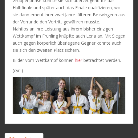
Gruppenphase konnte sie sich überzeugend für das
Halbfinale und später auch das Finale qualifizieren, wo
sie dann erneut ihrer zwei Jahre älteren Bezwingerin aus
der Vorrunde den Vortritt gewähren musste.
Nahtlos an ihre Leistung aus ihrem bisher einzigen
Wettkampf im Frühling knüpfte auch Lena an. Mit Siegen
auch gegen körperlich überlegene Gegner konnte auch
sie sich den zweiten Platz sichern.
Bilder vom Wettkampf können
hier
betrachtet werden.
(cyril)
Beitragsnavigation