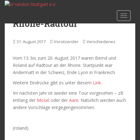
S
k
TOGGLE
i
Rhone-Radtour
p
t
o
31. August 2017
Vorsitzender
Verschiedenes
m
a
Vom 13. bis zum 20. August 2017 waren Bernd und
i
Roland auf Radtour an der Rhone. Startpunkt war
n
Andermatt in der Schweiz, Ende Lyon in Frankreich.
c
o
Weitere Eindrücke gibt es unter diesem
Link
.
n
Im nächsten Jahr ist wieder eine Tour vorgesehen – zB
t
entlang der
Mosel
oder der
Aare
. Natürlich werden auch
e
andere Vorschläge entgegengenommen.
n
t
(roland)