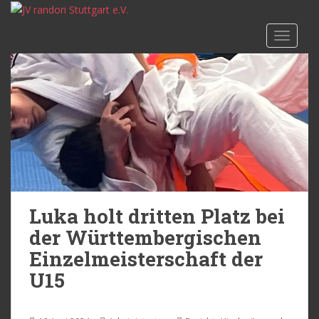
S
k
TOGGLE
i
p
t
o
m
a
i
n
c
o
n
Luka holt dritten Platz bei
t
der Württembergischen
e
Einzelmeisterschaft der
n
t
U15