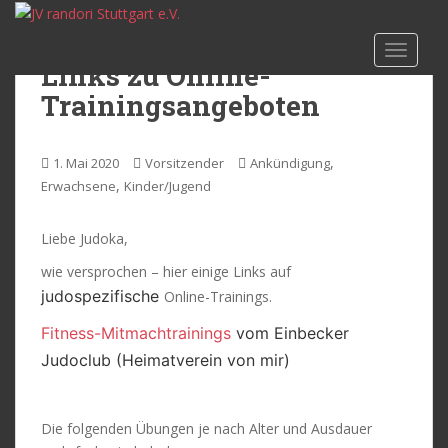
S
k
TOGGLE
i
Links zu Online-
p
Trainingsangeboten
t
o
m
,
1. Mai 2020
Vorsitzender
Ankündigung
a
,
Erwachsene
Kinder/Jugend
i
n
Liebe Judoka,
c
o
wie versprochen – hier einige Links auf
n
judospezifische
Online-Trainings.
t
e
Fitness-Mitmachtrainings
vom Einbecker
n
Judoclub (Heimatverein von mir)
t
Die folgenden Übungen je nach Alter und Ausdauer