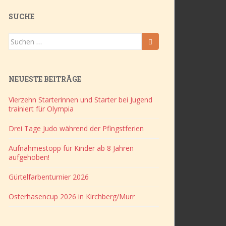
SUCHE
Suchen
nach:
NEUESTE BEITRÄGE
Vierzehn Starterinnen und Starter bei Jugend
trainiert für Olympia
Drei Tage Judo während der Pfingstferien
Aufnahmestopp für Kinder ab 8 Jahren
aufgehoben!
Gürtelfarbenturnier 2026
Osterhasencup 2026 in Kirchberg/Murr