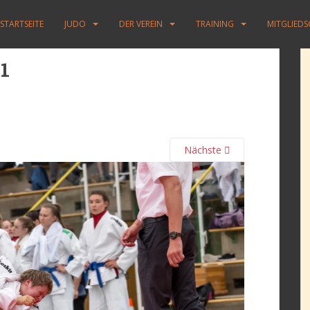
STARTSEITE
JUDO
DER VEREIN
TRAINING
MITGLIED
1
Nächste