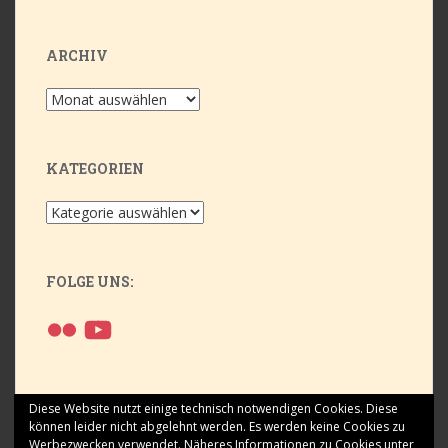
ARCHIV
Archiv
KATEGORIEN
Kategorien
FOLGE UNS:
Flickr
YouTube
Diese Website nutzt einige technisch notwendigen Cookies. Diese
können leider nicht abgelehnt werden. Es werden keine Cookies zu
Werbezwecken verwendet.
Näheres Informationen zu Cookies unter