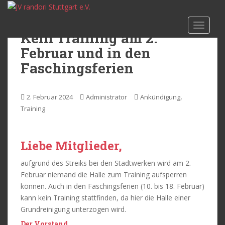
S
k
TOGGLE
i
Kein Training am 2.
p
Februar und in den
t
o
Faschingsferien
m
a
,
2. Februar 2024
Administrator
Ankündigung
i
Training
n
c
o
Liebe Mitglieder,
n
t
aufgrund des Streiks bei den Stadtwerken wird am 2.
e
Februar niemand die Halle zum Training aufsperren
n
können. Auch in den Faschingsferien (10. bis 18. Februar)
t
kann kein Training stattfinden, da hier die Halle einer
Grundreinigung unterzogen wird.
Der Vorstand