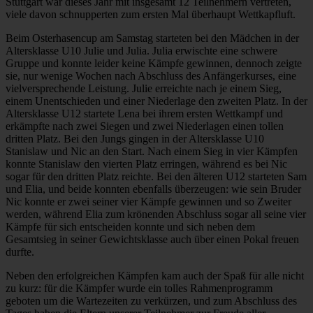
Stuttgart war dieses Jahr mit insgesamt 12 Teilnehmern vertreten,
viele davon schnupperten zum ersten Mal überhaupt Wettkapfluft.
Beim Osterhasencup am Samstag starteten bei den Mädchen in der
Altersklasse U10 Julie und Julia. Julia erwischte eine schwere
Gruppe und konnte leider keine Kämpfe gewinnen, dennoch zeigte
sie, nur wenige Wochen nach Abschluss des Anfängerkurses, eine
vielversprechende Leistung. Julie erreichte nach je einem Sieg,
einem Unentschieden und einer Niederlage den zweiten Platz. In der
Altersklasse U12 startete Lena bei ihrem ersten Wettkampf und
erkämpfte nach zwei Siegen und zwei Niederlagen einen tollen
dritten Platz. Bei den Jungs gingen in der Altersklasse U10
Stanislaw und Nic an den Start. Nach einem Sieg in vier Kämpfen
konnte Stanislaw den vierten Platz erringen, während es bei Nic
sogar für den dritten Platz reichte. Bei den älteren U12 starteten Sam
und Elia, und beide konnten ebenfalls überzeugen: wie sein Bruder
Nic konnte er zwei seiner vier Kämpfe gewinnen und so Zweiter
werden, während Elia zum krönenden Abschluss sogar all seine vier
Kämpfe für sich entscheiden konnte und sich neben dem
Gesamtsieg in seiner Gewichtsklasse auch über einen Pokal freuen
durfte.
Neben den erfolgreichen Kämpfen kam auch der Spaß für alle nicht
zu kurz: für die Kämpfer wurde ein tolles Rahmenprogramm
geboten um die Wartezeiten zu verkürzen, und zum Abschluss des