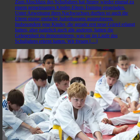
Zum Abschluss des Schuljahres hat Jimmy wieder einmal zu
einem gemeinsamen Kinder-Eltern-Training eingeladen.
Unter Anweisung ihres Nachwuchses durften so auch die
Eltern einige einfache Judoübungen ausprobieren.
Insbesondere jene Kinder, die gerade erst neue Gürtel erlangt
hatten, aber natürlich auch alle anderen, hatten die
Gelegenheit zu demonstrieren, was sie im Laufe des
Schuljahres erlernt hatten. Wir freuen […]