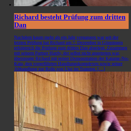
Richard besteht Prüfung zum dritten
Dan
Nachdem kaum mehr als ein Jahr vergangen war seit der
letzten Prüfung hat Richard am 7. Dezember in Göppingen
erfolgreich die Prüfung zum dritten Dan abgelegt. Zusammen
mit seinem Partner Hardy, der selbst nicht angetreten war,
überzeugte Richard mit seiner Demonstration der Katame-No-
Kata, den vorgeführten Handlungskomplexen sowie seiner
Abhandlung zur Rolle von Uke im Training. […]