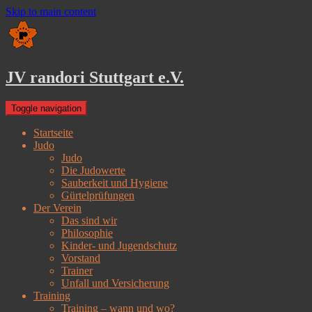
Skip to main content
JV randori Stuttgart e.V.
Toggle navigation
Startseite
Judo
Judo
Die Judowerte
Sauberkeit und Hygiene
Gürtelprüfungen
Der Verein
Das sind wir
Philosophie
Kinder- und Jugendschutz
Vorstand
Trainer
Unfall und Versicherung
Training
Training – wann und wo?