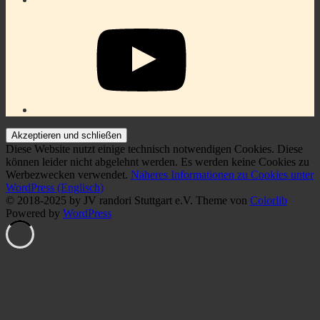
YouTube
Diese Website nutzt einige technisch notwendigen Cookies. Diese
können leider nicht abgelehnt werden. Es werden keine Cookies zu
Werbezwecken verwendet.
Näheres Informationen zu Cookies unter
WordPress (Englisch)
© 2018-2025 by JV randori Stuttgart e.V. Theme von
Colorlib
Powered by
WordPress