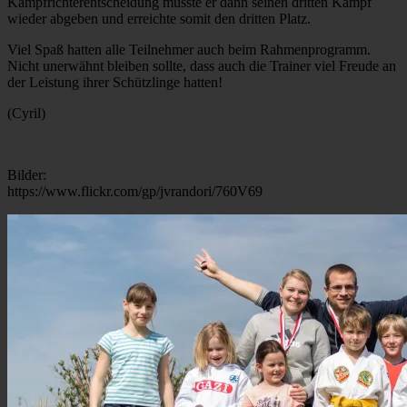
Kampfrichterentscheidung musste er dann seinen dritten Kampf
wieder abgeben und erreichte somit den dritten Platz.
Viel Spaß hatten alle Teilnehmer auch beim Rahmenprogramm.
Nicht unerwähnt bleiben sollte, dass auch die Trainer viel Freude an
der Leistung ihrer Schützlinge hatten!
(Cyril)
Bilder:
https://www.flickr.com/gp/jvrandori/760V69