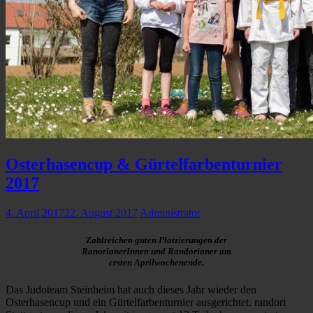
Osterhasencup & Gürtelfarbenturnier
2017
4. April 2017
22. August 2017
Administrator
Zahlreichen guten Platzierungen der
RanorianerInnen und Randorianer am
ersten Aprilwochenende.
Das Judoteam Steinheim hat auch dieses Jahr wieder den
Osterhasencup und ein Gürtelfarbenturnier ausgerichtet. randori