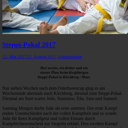
Steppi-Pokal 2017
22. Mai 2017
22. August 2017
Administrator
Drei zweite, ein dritter und ein
vierter Platz beim diesjährigen
Steppi-Pokal in Kirchberg / Murr.
Nur sieben Wochen nach dem Osterhasencup ging es am
Wochenende abermals nach Kirchberg, diesmal zum Steppi-Pokal.
Diesmal am Start waren Julie, Stanislaw, Elia, Sam und Samuel.
Samstag Morgen durfte Julie als erste antreten. Der erste Kampf
endete Unentschieden nach der vollen Kampfzeit und so wurde
Julie für ihren Kampfgeist und vollen Einsatz durch
Kampfrichterentscheid zur Siegerin erklärt. Den zweiten Kampf