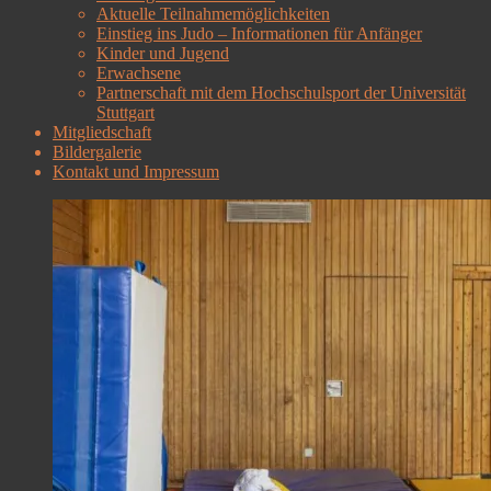
Aktuelle Teilnahmemöglichkeiten
Einstieg ins Judo – Informationen für Anfänger
Kinder und Jugend
Erwachsene
Partnerschaft mit dem Hochschulsport der Universität
Stuttgart
Mitgliedschaft
Bildergalerie
Kontakt und Impressum