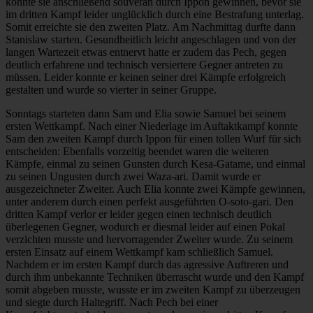
konnte sie anschließend souverän durch Ippon gewinnen, bevor sie
im dritten Kampf leider unglücklich durch eine Bestrafung unterlag.
Somit erreichte sie den zweiten Platz. Am Nachmittag durfte dann
Stanislaw starten. Gesundheitlich leicht angeschlagen und von der
langen Wartezeit etwas entnervt hatte er zudem das Pech, gegen
deutlich erfahrene und technisch versiertere Gegner antreten zu
müssen. Leider konnte er keinen seiner drei Kämpfe erfolgreich
gestalten und wurde so vierter in seiner Gruppe.
Sonntags starteten dann Sam und Elia sowie Samuel bei seinem
ersten Wettkampf. Nach einer Niederlage im Auftaktkampf konnte
Sam den zweiten Kampf durch Ippon für einen tollen Wurf für sich
entscheiden: Ebenfalls vorzeitig beendet waren die weiteren
Kämpfe, einmal zu seinen Gunsten durch Kesa-Gatame, und einmal
zu seinen Ungusten durch zwei Waza-ari. Damit wurde er
ausgezeichneter Zweiter. Auch Elia konnte zwei Kämpfe gewinnen,
unter anderem durch einen perfekt ausgeführten O-soto-gari. Den
dritten Kampf verlor er leider gegen einen technisch deutlich
überlegenen Gegner, wodurch er diesmal leider auf einen Pokal
verzichten musste und hervorragender Zweiter wurde. Zu seinem
ersten Einsatz auf einem Wettkampf kam schließlich Samuel.
Nachdem er im ersten Kampf durch das agressive Auftreren und
durch ihm unbekannte Techniken überrascht wurde und den Kampf
somit abgeben musste, wusste er im zweiten Kampf zu überzeugen
und siegte durch Haltegriff. Nach Pech bei einer