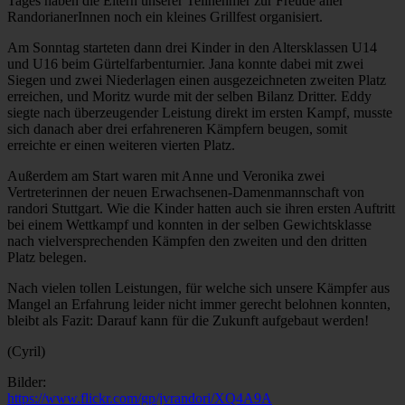
Tages haben die Eltern unserer Teilnehmer zur Freude aller
RandorianerInnen noch ein kleines Grillfest organisiert.
Am Sonntag starteten dann drei Kinder in den Altersklassen U14
und U16 beim Gürtelfarbenturnier. Jana konnte dabei mit zwei
Siegen und zwei Niederlagen einen ausgezeichneten zweiten Platz
erreichen, und Moritz wurde mit der selben Bilanz Dritter. Eddy
siegte nach überzeugender Leistung direkt im ersten Kampf, musste
sich danach aber drei erfahreneren Kämpfern beugen, somit
erreichte er einen weiteren vierten Platz.
Außerdem am Start waren mit Anne und Veronika zwei
Vertreterinnen der neuen Erwachsenen-Damenmannschaft von
randori Stuttgart. Wie die Kinder hatten auch sie ihren ersten Auftritt
bei einem Wettkampf und konnten in der selben Gewichtsklasse
nach vielversprechenden Kämpfen den zweiten und den dritten
Platz belegen.
Nach vielen tollen Leistungen, für welche sich unsere Kämpfer aus
Mangel an Erfahrung leider nicht immer gerecht belohnen konnten,
bleibt als Fazit: Darauf kann für die Zukunft aufgebaut werden!
(Cyril)
Bilder:
https://www.flickr.com/gp/jvrandori/XQ4A9A