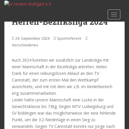
S
k
TOGGLE
i
Herren-Bezirksliga 2024
p
t
o
29. September 2024
Sportreferent
m
Verschiedenes
a
i
Auch 2024 konnten wir zusätzlich zur Landesliga mit
n
einer Mannschaft in der Bezirksliga antreten. Vielen
c
Dank für einen reibungslosen Ablauf an den TV
o
Cannstatt, der zum ersten Mal den Wettkampf
n
ausrichtete, und mit mit dem wir z.B. im Kinderbereich
t
eng zusammenarbeiten.
e
Leider hatte unsere Mannschaft eine Lücke in der
n
Gewichtsklasse bis 73kg. Gegen MTV Ludwigsburg und
t
SV Böblingen war das möglicherweise der eine fehlende
Punkt, um die 3:2 Niederlage in einen Sieg zu
verwandeln. Gegen TV Cannstatt konnte nur Jorge nach