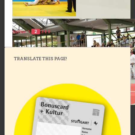
Bilder © JV randori Stuttgart
Seiten:
1
2
3
4
5
TRANSLATE THIS PAGE!