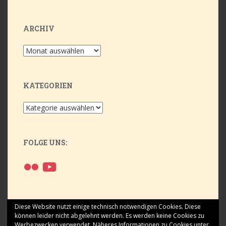
ARCHIV
Archiv
KATEGORIEN
Kategorien
FOLGE UNS:
Flickr
YouTube
Diese Website nutzt einige technisch notwendigen Cookies. Diese
können leider nicht abgelehnt werden. Es werden keine Cookies zu
Werbezwecken verwendet.
Näheres Informationen zu Cookies unter