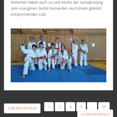
Weiterhin haben auch Liv und Moritz die Gürtelprüfung
zum orangenen Gürtel bestanden. Auch ihnen gebührt
entsprechendes Lob!
SEITENNUMMERIERUNG
1
2
3
4
…
39
NEUERE BEITRÄGE
DER
ÄLTERE BEITRÄGE